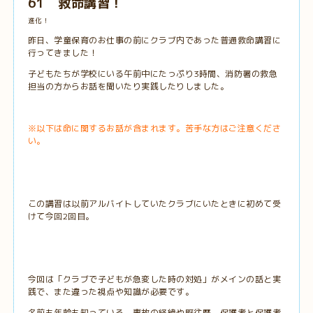
61 救命講習！
進化！
昨日、学童保育のお仕事の前にクラブ内であった普通救命講習に
行ってきました！
子どもたちが学校にいる午前中にたっぷり3時間、消防署の救急
担当の方からお話を聞いたり実践したりしました。
※以下は命に関するお話が含まれます。苦手な方はご注意くださ
い。
この講習は以前アルバイトしていたクラブにいたときに初めて受
けて今回2回目。
今回は「クラブで子どもが急変した時の対処」がメインの話と実
践で、また違った視点や知識が必要です。
名前も年齢も知っている、事故の経緯や既往歴、保護者と保護者