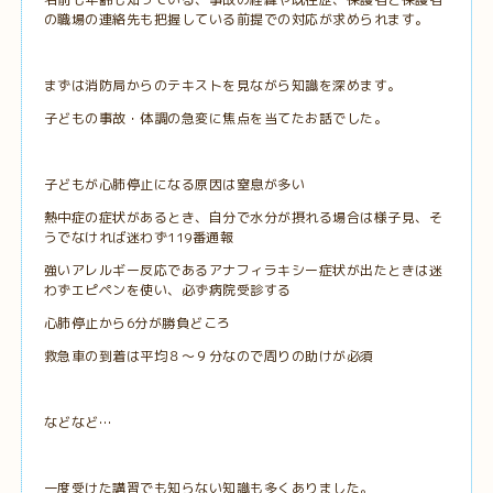
の職場の連絡先も把握している前提での対応が求められます。
まずは消防局からのテキストを見ながら知識を深めます。
子どもの事故・体調の急変に焦点を当てたお話でした。
子どもが心肺停止になる原因は窒息が多い
熱中症の症状があるとき、自分で水分が摂れる場合は様子見、そ
うでなければ迷わず119番通報
強いアレルギー反応であるアナフィラキシー症状が出たときは迷
わずエピペンを使い、必ず病院受診する
心肺停止から6分が勝負どころ
救急車の到着は平均８～９分なので周りの助けが必須
などなど…
一度受けた講習でも知らない知識も多くありました。