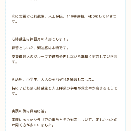
次に実践で心肺蘇生、人工呼吸、119番通報、AEDをしていきま
す。
心肺蘇生は練習用の人形でします。
練習とはいえ、緊迫感は本物です。
支援員数人のグループで役割分担しながら素早く対応していきま
す。
乳幼児、小学生、大人のそれぞれを練習しました。
特に子どもは心肺蘇生と人工呼吸の併用が救命率が高まるそうで
す。
実践の後は質疑応答。
実際にあったクラブでの事故とその対応について、正しかったの
か聞く方が多くいました。