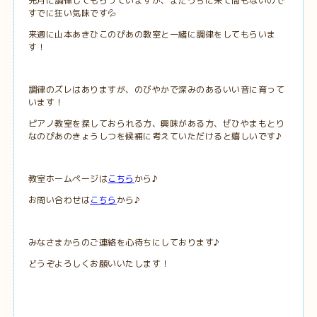
先月に調律してもらっていますが、まだうちに来て間もないので
すでに狂い気味です💦
来週に山本あきひこのぴあの教室と一緒に調律をしてもらいま
す！
調律のズレはありますが、のびやかで深みのあるいい音に育って
います！
ピアノ教室を探しておられる方、興味がある方、ぜひやまもとり
なのぴあのきょうしつを候補に考えていただけると嬉しいです♪
教室ホームページは
こちら
から♪
お問い合わせは
こちら
から♪
みなさまからのご連絡を心待ちにしております♪
どうぞよろしくお願いいたします！