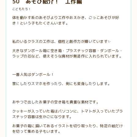
50 あそび紹介！ 工作編
こどもたち！
体を動かす系のあそびより工作やおえかき、ごっこあそびが好
き！という子もたくさんいます。
私のいるクラスの工作は、個性と創作力が輝いています✨
大きなダンボール箱に空き箱・プラスチック容器・ダンボール・
ラップの芯など、使えそうな廃材が無造作に入れられています。
一番人気はダンボール！
家にしたりスマホを作ったり、剣にも変身したりします。
おやつで出したお菓子の空き箱も貴重な素材です。
クッキーが入っていた箱はパソコンに、トマトが入っていたプラ
スチック容器は虫かごになります。
お菓子の箱に描いてあるイラストを切り取ったり、特定の絵だけ
を切って集める子もいます。