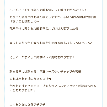
小さく小さく切り刻んで紙吹雪にして盛り上がったりも！
もちろん後片づけもみんなでしますが、手いっぱいの紙吹雪を投
げないことは難しく…
部屋全体に撒かれた紙吹雪の片づけは大変でした😅
同じものから全く違うものが生まれるのもおもしろいところ♪
そして、たまにしか出ないレア廃材もあります！
刺さる子には刺さる！マヨネーズやケチャップの容器
これは水あそびにうってつけ🔫
色水あそびでハンドソープやカラフルなティッシュが詰められる
こともありました。
大人もクセになるプチプチ！