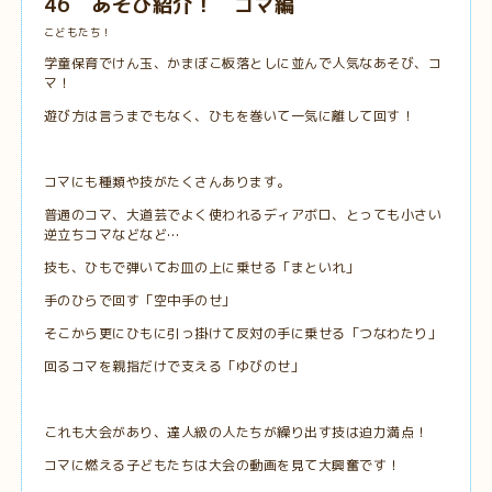
46 あそび紹介！ コマ編
こどもたち！
学童保育でけん玉、かまぼこ板落としに並んで人気なあそび、コ
マ！
遊び方は言うまでもなく、ひもを巻いて一気に離して回す！
コマにも種類や技がたくさんあります。
普通のコマ、大道芸でよく使われるディアボロ、とっても小さい
逆立ちコマなどなど…
技も、ひもで弾いてお皿の上に乗せる「まといれ」
手のひらで回す「空中手のせ」
そこから更にひもに引っ掛けて反対の手に乗せる「つなわたり」
回るコマを親指だけで支える「ゆびのせ」
これも大会があり、達人級の人たちが繰り出す技は迫力満点！
コマに燃える子どもたちは大会の動画を見て大興奮です！