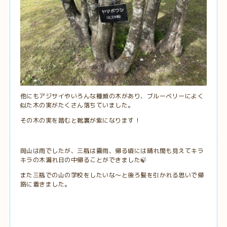
他にもアジサイやいろんな種類の木があり、ブルーベリーによく
似た木の実がたくさん落ちていました。
その木の実を踏むと靴裏が紫になります！
岡山は雨でしたが、三瓶は霧雨、帰る頃には晴れ間も見えてキラ
キラの木漏れ日の中帰ることができました🍃
また三瓶での山の学校をしたいな～と後ろ髪を引かれる思いで帰
路に着きました。