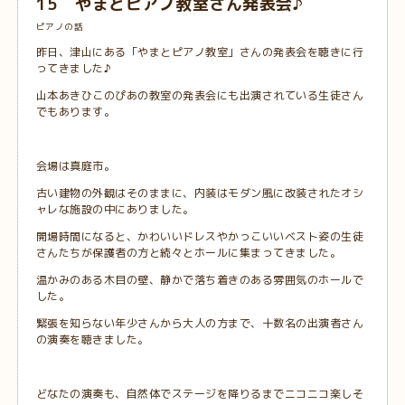
15 やまとピアノ教室さん発表会♪
ピアノの話
昨日、津山にある「やまとピアノ教室」さんの発表会を聴きに行
ってきました♪
山本あきひこのぴあの教室の発表会にも出演されている生徒さん
でもあります。
会場は真庭市。
古い建物の外観はそのままに、内装はモダン風に改装されたオシ
ャレな施設の中にありました。
開場時間になると、かわいいドレスやかっこいいベスト姿の生徒
さんたちが保護者の方と続々とホールに集まってきました。
温かみのある木目の壁、静かで落ち着きのある雰囲気のホールで
した。
緊張を知らない年少さんから大人の方まで、十数名の出演者さん
の演奏を聴きました。
どなたの演奏も、自然体でステージを降りるまでニコニコ楽しそ