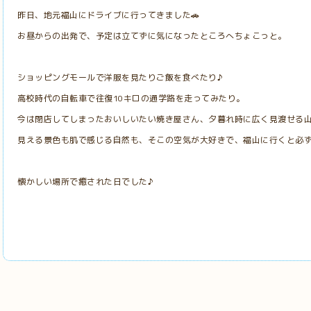
昨日、地元福山にドライブに行ってきました🚗
お昼からの出発で、予定は立てずに気になったところへちょこっと。
ショッピングモールで洋服を見たりご飯を食べたり♪
高校時代の自転車で往復10キロの通学路を走ってみたり。
今は閉店してしまったおいしいたい焼き屋さん、夕暮れ時に広く見渡せる
見える景色も肌で感じる自然も、そこの空気が大好きで、福山に行くと必ず
懐かしい場所で癒された日でした♪