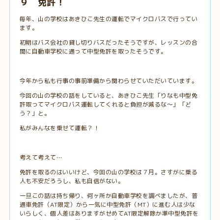
９ 免許！
毎年、山の学校はあきひこ先生の運転でマイクロバスで行ってい
ます。
初期はバス会社の貸し切りバスだったそうですが、レッスンの合
間に自動車学校に通って中型免許を取ったそうです。
今年から私も行事の事前準備から関わらせていただいています。
今回の山の学校の話をしていると、あきひこ先生「りなも中型免
許取ってマイクロバス運転してくれると負担が減るな～」「ど
う？」と。
私がみんなを乗せて運転？！
考えて考えて…
免許を取るのはいいけど、今回の山の学校は７月。さすがに乗る
人も不安だろうし、私も自信がない。
一旦この話は持ち帰り、何ヶ所か自動車学校を調べましたが、普
通車免許（AT限定）から一気に中型免許（MT）に進む人は少な
いらしく、個人差はありますがせめてAT限定解除か準中型免許を