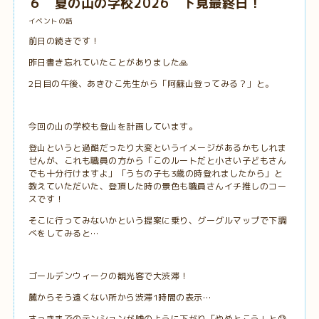
６ 夏の山の学校2026 下見最終日！
イベントの話
前日の続きです！
昨日書き忘れていたことがありました🙏
2日目の午後、あきひこ先生から「阿蘇山登ってみる？」と。
今回の山の学校も登山を計画しています。
登山というと過酷だったり大変というイメージがあるかもしれま
せんが、これも職員の方から「このルートだと小さい子どもさん
でも十分行けますよ」「うちの子も3歳の時登れましたから」と
教えていただいた、登頂した時の景色も職員さんイチ推しのコー
スです！
そこに行ってみないかという提案に乗り、グーグルマップで下調
べをしてみると…
ゴールデンウィークの観光客で大渋滞！
麓からそう遠くない所から渋滞1時間の表示…
さっきまでのテンションが嘘のように下がり「やめとこう」と😓