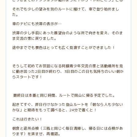
それでも少しの望みを別のルートに賭けて、車で登り始めまし
た。
車のナビにも渋滞の表示が…
渋滞の少し手前にあった展望台のような所で向きを変え、そのま
ま交流の家に戻りました。
途中まででも景色はとっても広く見渡すことができました！
そうして初めてお世話になる阿蘇青少年交流の家と活動場所を見
に動き回った2日目が終わり、3日目のこの日も気持ちのいい朝か
らスタートです！
最終日は本番と同じ時間、ルートで岡山に帰る予定でした。
起きてすぐ、昨日行けなかった登山ルートを「朝なら人も少ない
かな」と期待をもって調べると、24分で着くと！
これは行きたい！
朝食と退所点検（三瓶と同じく毎日清掃し、帰る日には点検があ
ります）を済ませ、再確認。