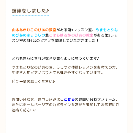
調律をしました♪
山本あきひこのぴあの教室
がある第1レッスン室、
やまもとりな
のぴあのきょうしつ
兼
こはらはるかのぴあの教室
がある第2レッ
スン室の計4台のピアノを調律していただきました！
どれもさらにきれいな音が響くようになっています♪
やまもとりなのぴあのきょうしつで体験レッスンをお考えの方、
生徒さん用ピアノは今とても弾きやすくなっています。
ぜひ一度お越しください♪
お問い合わせ、お申し込みはこ
こちら
のお問い合わせフォーム
、
またはホームページ下の公式ラインを友だち追加してお気軽にご
連絡ください♪